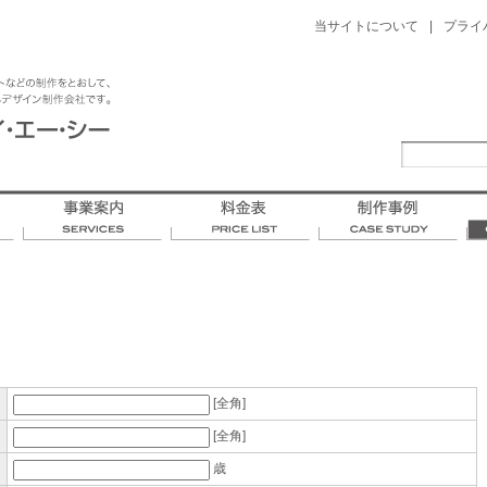
当サイトについて
|
プライ
[全角]
[全角]
歳